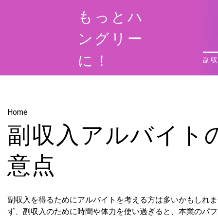
Skip
もっとハ
to
content
ングリー
に！
副
Home
副収入アルバイト
意点
副収入を得るためにアルバイトを考える方は多いかもしれま
ず、副収入のために時間や体力を使い過ぎると、本業のパフ